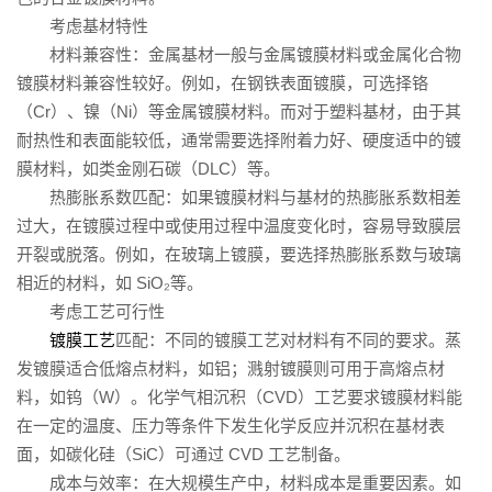
考虑基材特性
材料兼容性：金属基材一般与金属镀膜材料或金属化合物
镀膜材料兼容性较好。例如，在钢铁表面镀膜，可选择铬
（Cr）、镍（Ni）等金属镀膜材料。而对于塑料基材，由于其
耐热性和表面能较低，通常需要选择附着力好、硬度适中的镀
膜材料，如类金刚石碳（DLC）等。
热膨胀系数匹配：如果镀膜材料与基材的热膨胀系数相差
过大，在镀膜过程中或使用过程中温度变化时，容易导致膜层
开裂或脱落。例如，在玻璃上镀膜，要选择热膨胀系数与玻璃
相近的材料，如 SiO₂等。
考虑工艺可行性
镀膜工艺
匹配：不同的镀膜工艺对材料有不同的要求。蒸
发镀膜适合低熔点材料，如铝；溅射镀膜则可用于高熔点材
料，如钨（W）。化学气相沉积（CVD）工艺要求镀膜材料能
在一定的温度、压力等条件下发生化学反应并沉积在基材表
面，如碳化硅（SiC）可通过 CVD 工艺制备。
成本与效率：在大规模生产中，材料成本是重要因素。如