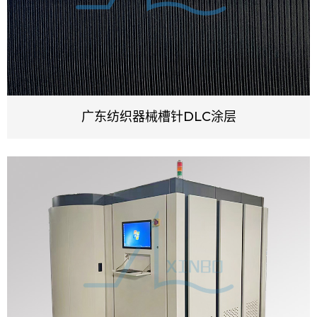
广东纺织器械槽针DLC涂层