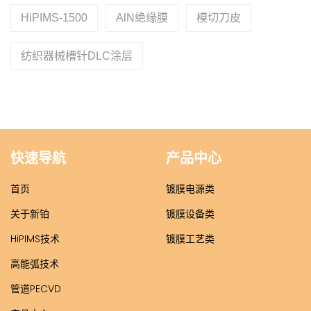
HiPIMS-1500
AlN绝缘膜
模切刀皮
纺织器械槽针DLC涂层
快速导航
产品中心
首页
镀膜电源类
关于新铂
镀膜设备类
HiPIMS技术
镀膜工艺类
高能弧技术
管道PECVD