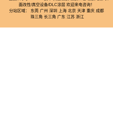
面改性/真空设备/DLC涂层 欢迎来电咨询！
分站区域：
东莞
广州
深圳
上海
北京
天津
重庆
成都
珠三角
长三角
广东
江苏
浙江